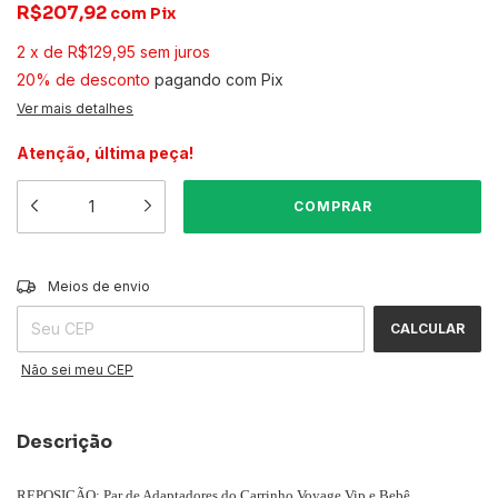
R$207,92
com
Pix
2
x
de
R$129,95
sem juros
20% de desconto
pagando com Pix
Ver mais detalhes
Atenção, última peça!
ALTERAR CEP
Entregas para o CEP:
Meios de envio
CALCULAR
Não sei meu CEP
Descrição
REPOSIÇÃO: Par de Adaptadores do Carrinho Voyage Vip e Bebê