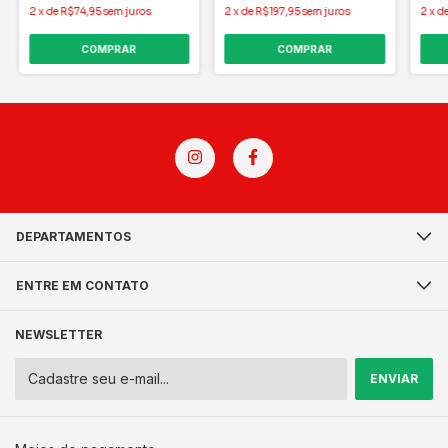
2
x
de
R$74,95
sem juros
2
x
de
R$197,95
sem juros
2
x
d
DEPARTAMENTOS
ENTRE EM CONTATO
NEWSLETTER