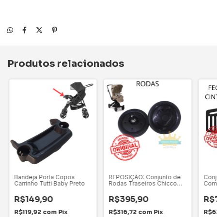
Produtos relacionados
Bandeja Porta Copos
REPOSIÇÃO: Conjunto de
Conj
Carrinho Tutti Baby Preto
Rodas Traseiros Chicco
Comp
Move
Carr
R$149,90
R$395,90
R$
R$119,92
com
Pix
R$316,72
com
Pix
R$6