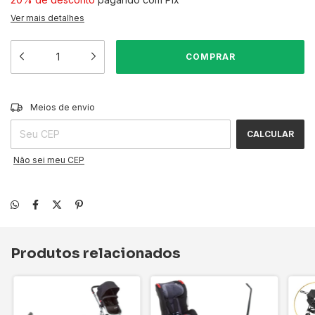
Ver mais detalhes
ALTERAR CEP
Entregas para o CEP:
Meios de envio
CALCULAR
Não sei meu CEP
Produtos relacionados